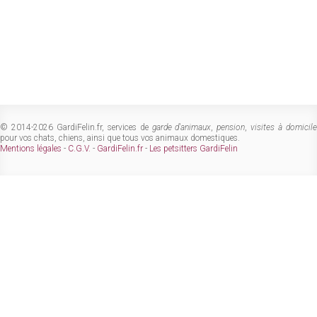
© 2014-2026 GardiFelin.fr, services de
garde d'animaux
,
pension
,
visites à domicil
pour vos chats, chiens, ainsi que tous vos animaux domestiques.
Mentions légales
-
C.G.V.
-
GardiFelin.fr
-
Les petsitters GardiFelin